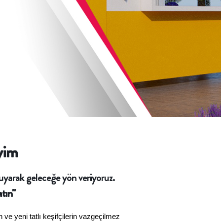
yim
oruyarak geleceğe yön veriyoruz.
atın"
 ve yeni tatlı keşifçilerin vazgeçilmez