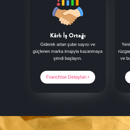
Kârlı İş Ortağı
Giderek artan şube sayısı ve
Yeni
güçlenen marka imajıyla kazanmaya
rüzgar
şimdi başlayın.
ve bu
Franchise Detayları