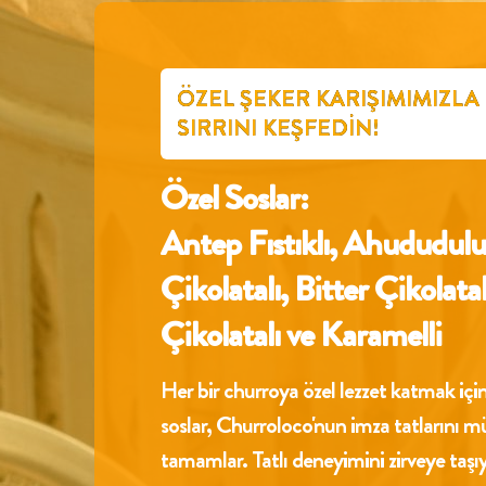
ÖZEL ŞEKER KARIŞIMIMIZLA
SIRRINI KEŞFEDIN!
Özel Soslar:
Antep Fıstıklı, Ahududulu
Çikolatalı, Bitter Çikolatal
Çikolatalı ve Karamelli
Her bir churroya özel lezzet katmak için
soslar, Churroloco'nun imza tatlarını 
tamamlar. Tatlı deneyimini zirveye taşıy