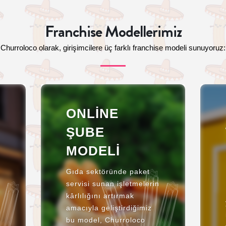
Franchise Modellerimiz
Churroloco olarak, girişimcilere üç farklı franchise modeli sunuyoruz:
ONLINE
ŞUBE
MODELI
Gıda sektöründe paket
servisi sunan işletmelerin
kârlılığını artırmak
amacıyla geliştirdiğimiz
bu model, Churroloco