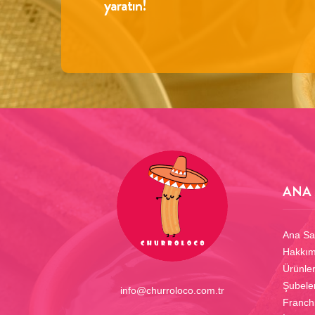
yaratın!
ANA
Ana Sa
Hakkım
Ürünle
Şubele
info@churroloco.com.tr
Franch