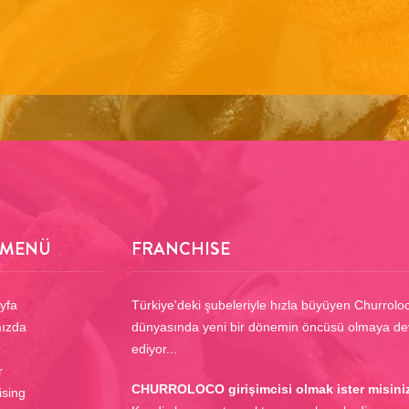
 MENÜ
FRANCHISE
yfa
Türkiye'deki şubeleriyle hızla büyüyen Churroloco
ızda
dünyasında yeni bir dönemin öncüsü olmaya d
r
ediyor...
r
CHURROLOCO girişimcisi olmak ister misini
ising