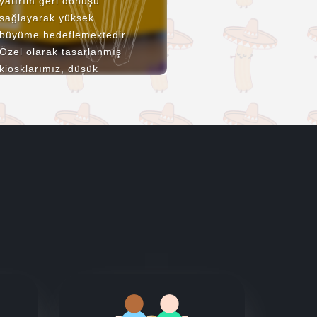
yatırım geri dönüşü
sağlayarak yüksek
büyüme hedeflemektedir.
Özel olarak tasarlanmış
kiosklarımız, düşük
maliyet avantajı ile
yatırımcılar için cazip bir
seçenek sunmaktadır.