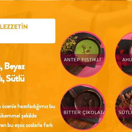
 LEZZETIN
ANTEP FISTIKLI
AH
, Beyaz
ı, Sütlü
 özenle hazırladığımız bu
BITTER ÇIKOLATALI
SÜTL
mükemmel şekilde
an bu eşsiz soslarla fark