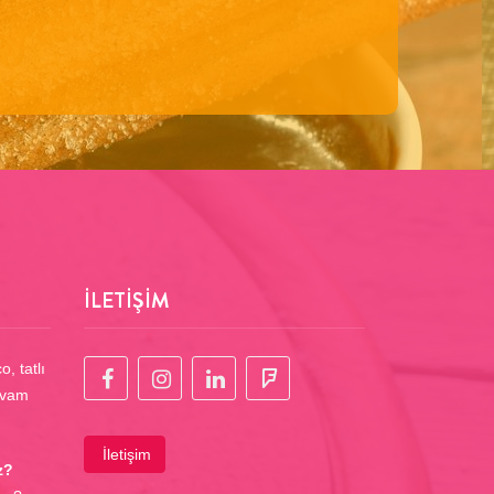
İLETİŞİM
, tatlı
evam
İletişim
z?