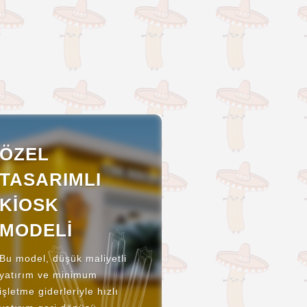
ÖZEL
TASARIMLI
KIOSK
MODELI
Bu model, düşük maliyetli
yatırım ve minimum
işletme giderleriyle hızlı