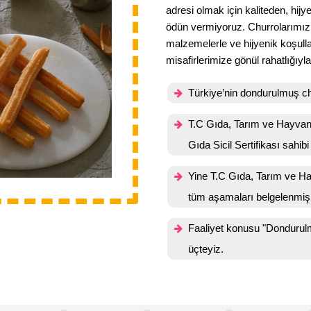
adresi olmak için kaliteden, hi
ödün vermiyoruz. Churrolarımızı İ
malzemelerle ve hijyenik koşulla
misafirlerimize gönül rahatlığıy
Türkiye’nin dondurulmuş chu
T.C Gıda, Tarım ve Hayvanc
Gıda Sicil Sertifikası sahibi
Yine T.C Gıda, Tarım ve Hay
tüm aşamaları belgelenmiş 
Faaliyet konusu "Dondurulm
üçteyiz.