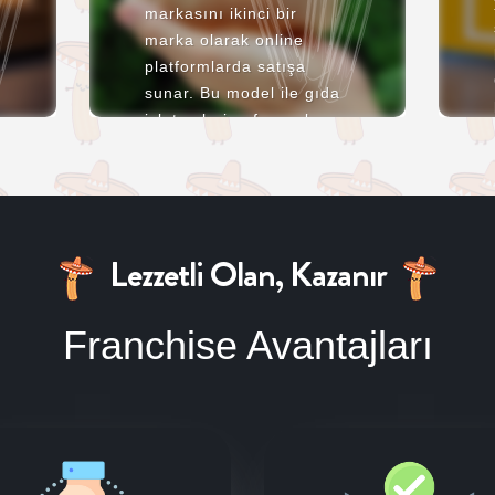
markasını ikinci bir
marka olarak online
platformlarda satışa
sunar. Bu model ile gıda
işletmeleri, sıfıra yakın
maliyetlerle restoran
giderlerini düşürerek ek
bir kazanç elde
edebilirler.
Lezzetli Olan, Kazanır
Franchise Avantajları