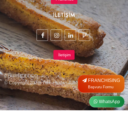
İLETİŞİM
İletişim
CHURROLOCO
FRANCHISING
© Copyright 2024. Tüm Hakları Saklıdır.
Başvuru Formu
WhatsApp